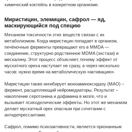
химический коктейль в конкретном организме.
Миристицин, элемицин, сафрол — яд,
маскирующийся под специю
Механизм токсичности этих веществ связан с их
метаболизмом. Когда миристицин попадает в организм,
печёночные ферменты превращают его в MMDA —
соединение, структурно родственное MDMA (экстази) и
мескалину. Этот процесс объясняет, почему эффект от
мускатного ореха наступает не сразу, а через несколько
часов: нужно время на метаболическую «активацию».
Миристицин также ингибирует моноаминоксидазу (МАО) –
фермент, расщепляющий нейромедиаторы. Результат –
накопление серотонина и дофамина в мозге, что и
вызывает психоделические эффекты. Но этот же механизм
делает мускатный орех опасным при сочетании с
антидепрессантами.
Сафрол, помимо психоактивности, является признанным