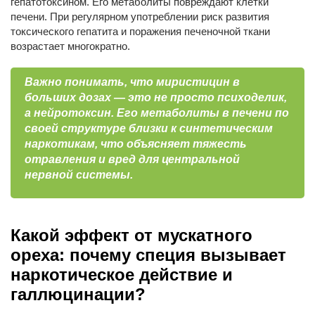
гепатотоксином. Его метаболиты повреждают клетки
печени. При регулярном употреблении риск развития
токсического гепатита и поражения печеночной ткани
возрастает многократно.
Важно понимать, что миристицин в
больших дозах — это не просто психоделик,
а нейротоксин. Его метаболиты в печени по
своей структуре близки к синтетическим
наркотикам, что объясняет тяжесть
отравления и вред для центральной
нервной системы.
Какой эффект от мускатного
ореха: почему специя вызывает
наркотическое действие и
галлюцинации?