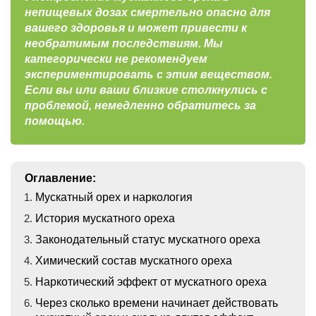
непищевых дозах смертельно опасно для
вашего здоровья и может привести к
необратимым последствиям. Мы
категорически не рекомендуем
экспериментировать с этим веществом.
Если вы или ваши близкие столкнулись с
проблемой, немедленно обратитесь за
помощью.
Оглавление:
Мускатный орех и наркология
История мускатного ореха
Законодательный статус мускатного ореха
Химический состав мускатного ореха
Наркотический эффект от мускатного ореха
Через сколько времени начинает действовать