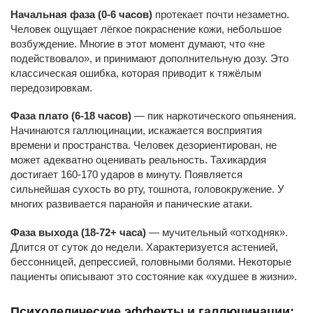
Начальная фаза (0-6 часов)
протекает почти незаметно.
Человек ощущает лёгкое покраснение кожи, небольшое
возбуждение. Многие в этот момент думают, что «не
подействовало», и принимают дополнительную дозу. Это
классическая ошибка, которая приводит к тяжёлым
передозировкам.
Фаза плато (6-18 часов)
— пик наркотического опьянения.
Начинаются галлюцинации, искажается восприятия
времени и пространства. Человек дезориентирован, не
может адекватно оценивать реальность. Тахикардия
достигает 160-170 ударов в минуту. Появляется
сильнейшая сухость во рту, тошнота, головокружение. У
многих развивается паранойя и панические атаки.
Фаза выхода (18-72+ часа)
— мучительный «отходняк».
Длится от суток до недели. Характеризуется астенией,
бессонницей, депрессией, головными болями. Некоторые
пациенты описывают это состояние как «худшее в жизни».
Психоделические эффекты и галлюцинации: