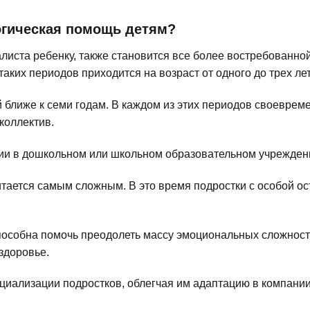
гическая помощь детям?
алиста ребенку, также становится все более востребованно
аких периодов приходится на возраст от одного до трех лет
ближе к семи годам. В каждом из этих периодов своеврем
коллектив.
ии в дошкольном или школьном образовательном учреждении
итается самым сложным. В это время подростки с особой о
особна помочь преодолеть массу эмоциональных сложносте
здоровье.
иализации подростков, облегчая им адаптацию в компании