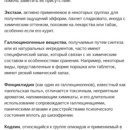
помочь заметить их присутствие.
Экстази
, активно применяемое в некоторых группах для
получения ощущений эйфории, пахнет сладковато, иногда с
химическим оттенком, похожим на лекарства или табак,
особенно если его курят.
Галлюциногенные вещества
, получаемые путем синтеза
или из натуральных ингредиентов, часто имеют
специфический запах, который связан с их химическим
составом и особенностями хранения. Например, некоторые
виды, представленные в форме порошка или таблеток,
имеют резкий химический запах.
Фенциклидин
(как один из галлюциногенов), известный как
«ангельская пыль», отличается токсичным, неприятным
ароматом, напоминающим химикаты, и его длительное
использование сопровождается галлюцинациями,
паническими атаками и расстройствами психического
состояния вплоть до шизофрении.
Кодеин
, относящийся к группе опиоидов и применяемый в