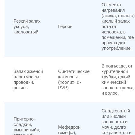
От места
нагревания
(ложка, фольга)
Резкий запах
кислый запах
уксуса,
Героин
пота от
кисловатый
человека, в
помещении, где
происходит
употребление.
В подъезде, от
Запах жженой
Синтетические
курительной
пластмассы,
катиноны
трубки, едкий
проводки,
(«соли», α-
химический
резины
PVP)
запах от одежд
и волос.
Сладковатый
или кислый
Приторно-
запах пота и
сладкий,
Мефедрон
мочи, долго
«мышиный»,
(«меф»),
сохраняется в