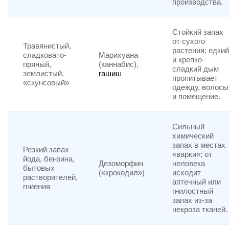
производства.
Стойкий запах
от сухого
Травянистый,
растения; едкий
сладковато-
Марихуана
и крепко-
пряный,
(каннабис),
сладкий дым
землистый,
гашиш
пропитывает
«скунсовый»
одежду, волосы
и помещение.
Сильный
химический
запах в местах
Резкий запах
«варки»; от
йода, бензина,
Дезоморфин
человека
бытовых
(«крокодил»)
исходит
растворителей,
аптечный или
гниения
гнилостный
запах из-за
некроза тканей.