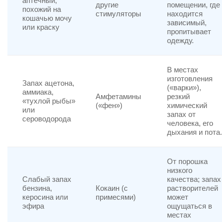
аптечный,
другие
помещении, где
похожий на
стимуляторы
находится
кошачью мочу
зависимый,
или краску
пропитывает
одежду.
В местах
изготовления
Запах ацетона,
(«варки»),
аммиака,
Амфетамины
резкий
«тухлой рыбы»
(«фен»)
химический
или
запах от
сероводорода
человека, его
дыхания и пота.
От порошка
низкого
Слабый запах
качества; запах
бензина,
Кокаин (с
растворителей
керосина или
примесями)
может
эфира
ощущаться в
местах