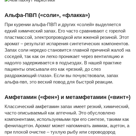
Альфа-ПВП («соли», «флакка»)
При курении альфа-ПВП и других «солей» выделяется
едкий химический запах. Его часто сравнивают с горелой
пластмассой, электропроводкой или жженой резиной. Этот
аромат – результат испарения синтетических компонентов.
Запах соли нередко становится главной причиной жалоб на
соседей, так как он легко проникает через вентиляцию и
надолго задерживается в подъездах. В нашей практике
пациенты описывали его как «резкий, до слез
раздражающий глаза». Если вы почувствовали, запах
альфа-пвп, это веский повод для быстрой реакции.
Амфетамин («фен») и метамфетамин («винт»)
Классический амфетамин запах имеет резкий, химический,
часто описываемый как аптечный. Это обусловлено
компонентами, используемыми при его синтезе, такими как
фенилацетон. Аромат может напоминать аммиак, ацетон, а
при плохой очистке – тухлую рыбу или сероводород