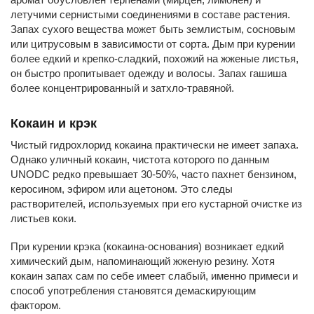
летучими сернистыми соединениями в составе растения.
Запах сухого вещества может быть землистым, сосновым
или цитрусовым в зависимости от сорта. Дым при курении
более едкий и крепко-сладкий, похожий на жженые листья,
он быстро пропитывает одежду и волосы. Запах гашиша
более концентрированный и затхло-травяной.
Кокаин и крэк
Чистый гидрохлорид кокаина практически не имеет запаха.
Однако уличный кокаин, чистота которого по данным
UNODC редко превышает 30-50%, часто пахнет бензином,
керосином, эфиром или ацетоном. Это следы
растворителей, используемых при его кустарной очистке из
листьев коки.
При курении крэка (кокаина-основания) возникает едкий
химический дым, напоминающий жженую резину. Хотя
кокаин запах сам по себе имеет слабый, именно примеси и
способ употребления становятся демаскирующим
фактором.