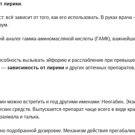
т лирики
.
т: всё зависит от того, как его использовать. В руках врач
зум.
й аналог гамма-аминомасляной кислоты (ГАМК), важнейше
особность вызывать эйфорию и расслабление при превышен
у —
зависимость от лирики
и других аптечных препаратов
н можно встретить и под другими именами: Неогабин, Экзис
еских средств. Выпускается препарат чаще всего в виде кр
рахмала и талька.
ьно подобранной дозировке. Механизм действия прегабалина