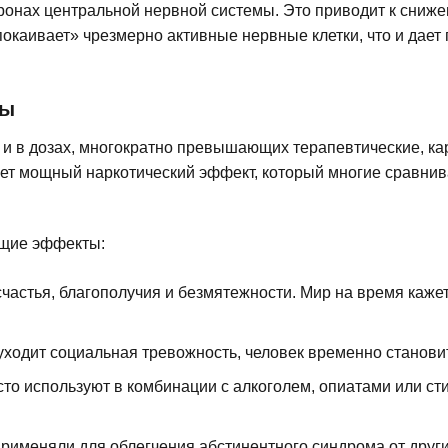
ронах центральной нервной системы. Это приводит к сни
успокаивает» чрезмерно активные нервные клетки, что и да
ны
а и в дозах, многократно превышающих терапевтические, к
ает мощный наркотический эффект, который многие сравнив
ющие эффекты:
частья, благополучия и безмятежности. Мир на время каже
уходит социальная тревожность, человек временно станови
то используют в комбинации с алкоголем, опиатами или сти
применяли для облегчения абстинентного синдрома от други