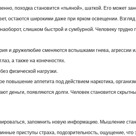
енно, походка становится «пьяной», шаткой. Его может зан
свет, остаются широкими даже при ярком освещении. Взгля
наоборот, слишком быстрой и сумбурной. Человеку трудно п
ия и дружелюбие сменяются вспышками гнева, агрессии или
глаз, а также на конечностях.
 без физической нагрузки.
ое повышение аппетита под действием наркотика, организм
ют деньги, появляются долги. Человек становится скрытным
рироваться, запомнить новую информацию. Мышление ста
инные приступы страха, подозрительность, ощущение, что з