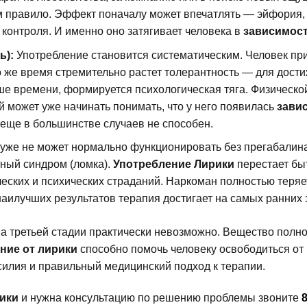
 правило. Эффект поначалу может впечатлять — эйфория, ув
 контроля. И именно оно затягивает человека в
зависимост
ь):
Употребление становится систематическим. Человек при
о же время стремительно растет толерантность — для дост
е времени, формируется психологическая тяга. Физической
й может уже начинать понимать, что у него появилась
зави
еще в большинстве случаев не способен.
м уже не может нормально функционировать без прегабалина
ный синдром (ломка).
Употребление Лирики
перестает быт
ских и психических страданий. Наркоман полностью теряет
аилучших результатов терапия достигает на самых ранних 
а третьей стадии практически невозможно. Вещество полно
ние от лирики
способно помочь человеку освободиться от в
силия и правильный медицинский подход к терапии.
рики
и нужна консультацию по решению проблемы звоните
8