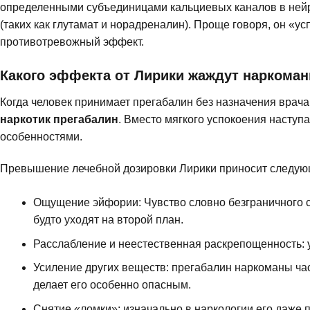
определенными субъединицами кальциевых каналов в ней
(таких как глутамат и норадреналин). Проще говоря, он «
противотревожный эффект.
Какого эффекта от Лирики жаждут наркома
Когда человек принимает прегабалин без назначения врач
наркотик прегабалин
. Вместо мягкого успокоения наступ
особенностями.
Превышение лечебной дозировки Лирики приносит следу
Ощущение эйфории: Чувство словно безграничного с
будто уходят на второй план.
Расслабление и неестественная раскрепощенность: 
Усиление других веществ: прегабалин наркоманы час
делает его особенно опасным.
Снятие «ломки»: изначально в наркологии его даже 