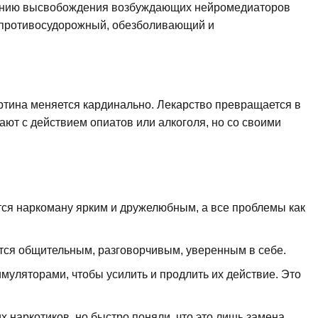
жению высвобождения возбуждающих нейромедиаторов
ет противосудорожный, обезболивающий и
артина меняется кардинально. Лекарство превращается в
ают с действием опиатов или алкоголя, но со своими
тся наркоману ярким и дружелюбным, а все проблемы как
тся общительным, разговорчивым, уверенным в себе.
муляторами, чтобы усилить и продлить их действие. Это
х наркотиков, но быстро поняли, что это лишь замена