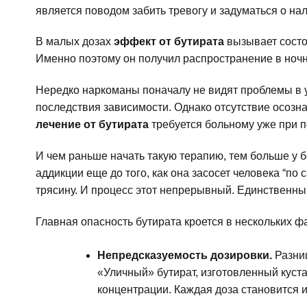
является поводом забить тревогу и задуматься о на
В малых дозах
эффект от бутирата
вызывает состо
Именно поэтому он получил распространение в ночн
Нередко наркоманы поначалу не видят проблемы в у
последствия зависимости. Однако отсутствие осозна
лечение от бутирата
требуется больному уже при п
И чем раньше начать такую терапию, тем больше у б
аддикции еще до того, как она засосет человека “п
трясину. И процесс этот непрерывный. Единственн
Главная опасность бутирата кроется в нескольких ф
Непредсказуемость дозировки.
Разни
«Уличный» бутират, изготовленный куст
концентрации. Каждая доза становится и