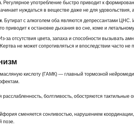
и.
Регулярное употребление быстро приводит к формировани
начинает нуждаться в веществе даже не для удовольствия, 
м
. Бутират с алкоголем оба являются депрессантами ЦНС. 
то приводит к остановке дыхания во сне, коме и летальному
Из-за отсутствия цвета, запаха и способности вызывать ам
ертва не может сопротивляться и впоследствии часто не п
анизм
масляную кислоту (ГАМК) — главный тормозной нейромедиа
эффектам.
 расслабленность, болтливость, обостряются тактильные о
.
эйфория сменяется сонливостью, нарушением координации,
й позе.