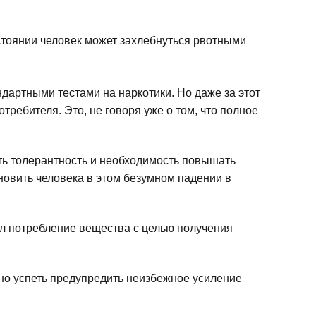
остоянии человек может захлебнуться рвотными
ндартными тестами на наркотики. Но даже за этот
требителя. Это, не говоря уже о том, что полное
ать толерантность и необходимость повышать
овить человека в этом безумном падении в
чал потребление вещества с целью получения
но успеть предупредить неизбежное усиление