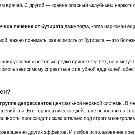
лем врачей. С другой — крайне опасный «клубный» наркот
очное лечение от бутирата
даже тогда, когда наркоман ещ
мой, важно понимать: зависимость от бутирата — это болез
шних условиях не только редко приносят успех, но и могут
помочь зависимому справиться с пагубной аддикцией, обес
сен?
 группе депрессантов
центральной нервной системы. В ле
ушений сна. Его терапевтическое действие основано на сп
фичность, происходит исключительно под строгим контроле
овершенно других эффектов. И любое использование преп