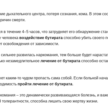
ение дыхательного центра, потеря сознания, кома. В этом с
причин смерти.
 в течение 4–5 часов, что затрудняет его обнаружение ста
у человека
воздействие бутирата
способно убить своего по
ет освобождения от зависимости.
м сильнее развилась наркомания, тем больше будет нараст
лько незамедлительное
лечение от бутирата
способно остан
ожет каким-то чудом пропасть сама собой. Если больной на
ходимость
пройти лечение от бутирата
.
ркомания – это динамически развивающаяся болезнь, и важ
й толерантности, способна лишить свою жертву жизни.