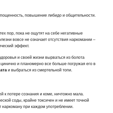
епощенность, повышение либидо и общительности.
ех пор, пока не ощутят на себе негативные
олезни вовсе не означает отсутствия наркомании –
ический эффект.
здоровья и своей жизни вырваться из болота
, цинично и планомерно все больше погружая его в
рата
и выбраться из смертельной топи.
 к потере сознания и коме, ничтожно мала.
ской соды, крайне токсичен и не имеет точной
т наркоману при каждом употреблении.