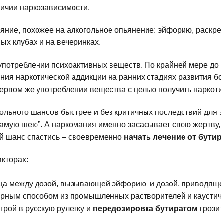
личии наркозависимости.
яние, похожее на алкогольное опьянение: эйфорию, раскр
ых клубах и на вечеринках.
потреблении психоактивных веществ. По крайней мере до т
ния наркотической аддикции на ранних стадиях развития б
ервом же употреблении вещества с целью получить наркот
ольного шансов быстрее и без критичных последствий для 
о самую шею”. А наркомания именно засасывает свою жертву
ый шанс спастись – своевременно
начать лечение от бути
акторах:
ца между дозой, вызывающей эйфорию, и дозой, приводящей
арным способом из промышленных растворителей и каустиче
грой в русскую рулетку и
передозировка бутиратом
грози