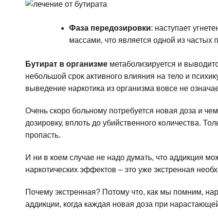
Фаза передозировки
: наступает угнет
массами, что является одной из частых 
Бутират в организме
метаболизируется и выводится
небольшой срок активного влияния на тело и психик
выведение наркотика из организма вовсе не означа
Очень скоро больному потребуется новая доза и че
дозировку, вплоть до убийственного количества. То
пропасть.
И ни в коем случае не надо думать, что аддикция м
наркотических эффектов – это уже экстренная необ
Почему экстренная? Потому что, как мы помним, на
аддикции, когда каждая новая доза при нарастающе