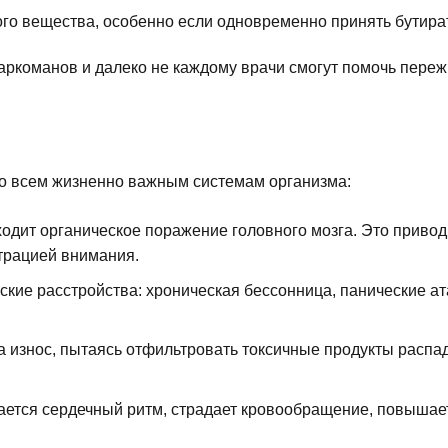
го вещества, особенно если одновременно принять бутират 
наркоманов и далеко не каждому врачи смогут помочь переж
по всем жизненно важным системам организма:
одит органическое поражение головного мозга. Это привод
трацией внимания.
кие расстройства: хроническая бессонница, панические ат
а износ, пытаясь отфильтровать токсичные продукты распад
ется сердечный ритм, страдает кровообращение, повышает